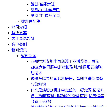
酷割-智能步进
酷割-HF中丝接口
酷割-HL快丝接口
零部件配件
公司介绍
解决方案
为什么选智凯
客户案例
新闻资讯
智凯新闻
苏州智凯参加中国慈溪工业博览会，展示
ZKA六轴伺服中走丝和酷割7轴伺服五轴联
动技术
诚邀莅临青岛国际机床展，智凯携最新设备
与您相约
什么是线切割机床中走丝的一键定深,记忆升
降,一键取废料?此功能的原理,应用,优势详解
【新手必备】