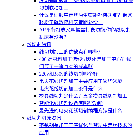
线切割旋转加工360度边旋转边加工A轴螺旋
切割联动加工
什么是伺服中走丝原生螺距补偿功能？带您
轻松了解数控机床螺距补偿！
AR平行打表又叫慢丝打表功能,你的线切割
机床有没有？
线切割资讯
线切割加工的优缺点有哪些？
400 高材料加工选线切割还是加工中心？我
们算了一笔真实的成本账
220v和380v的线切割哪个好
电火花线切割加工主要应用于哪些领域
电火花线切割加工条件是什么
模具线切割是什么？五金模具线切割加工
智能化线切割设备有哪些功能
最先进的电火花线切割编程方法是什么
线切割机床资讯
不锈钢泵加工工序优化与智凯中走丝技术的
应用