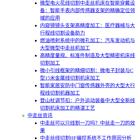
微型电火花线切割中走丝机床在智能穿戴设
备：智能手表内部传感器支架的精确定位领
域的应用
内窥镜镜头支架高精度加工：医疗器械与大
行程线切割设备助力
燃油喷射系统中的微孔加工：汽车发动机与
大型微型中走丝机加工
高精度量规、标准件制造及大型精密机床线
切割加工
微小引线框架的精细切割：微电子封装与C
型15米金属线切割机床加工
智能家居安防中门窗传感器外壳的大型大行
程线切割机器加工
登山杖调节扣：户外运动装备中大型全新线
切割机床加工的精湛工艺
中走丝资讯
中走丝可以只线割一刀吗？中丝走一刀的效
果
中走丝线切割HF编控系统不工作原因分析