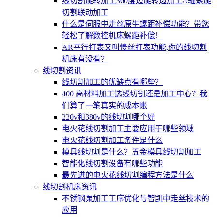
线切割旋转加工360度边旋转边加工A轴螺旋
切割联动加工
什么是伺服中走丝原生螺距补偿功能？带您
轻松了解数控机床螺距补偿！
AR平行打表又叫慢丝打表功能,你的线切割
机床有没有？
线切割资讯
线切割加工的优缺点有哪些？
400 高材料加工选线切割还是加工中心？我
们算了一笔真实的成本账
220v和380v的线切割哪个好
电火花线切割加工主要应用于哪些领域
电火花线切割加工条件是什么
模具线切割是什么？五金模具线切割加工
智能化线切割设备有哪些功能
最先进的电火花线切割编程方法是什么
线切割机床资讯
不锈钢泵加工工序优化与智凯中走丝技术的
应用