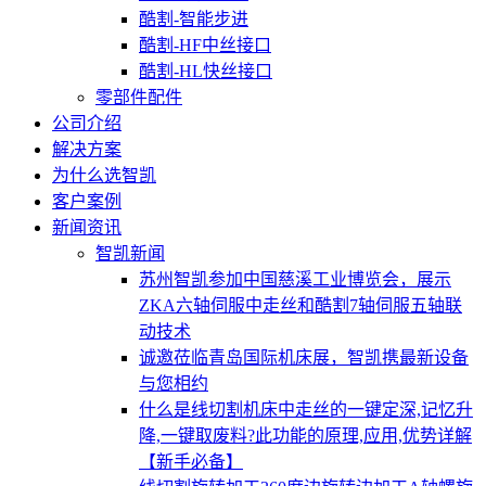
酷割-智能步进
酷割-HF中丝接口
酷割-HL快丝接口
零部件配件
公司介绍
解决方案
为什么选智凯
客户案例
新闻资讯
智凯新闻
苏州智凯参加中国慈溪工业博览会，展示
ZKA六轴伺服中走丝和酷割7轴伺服五轴联
动技术
诚邀莅临青岛国际机床展，智凯携最新设备
与您相约
什么是线切割机床中走丝的一键定深,记忆升
降,一键取废料?此功能的原理,应用,优势详解
【新手必备】