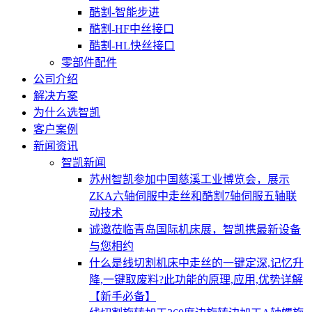
酷割-智能步进
酷割-HF中丝接口
酷割-HL快丝接口
零部件配件
公司介绍
解决方案
为什么选智凯
客户案例
新闻资讯
智凯新闻
苏州智凯参加中国慈溪工业博览会，展示
ZKA六轴伺服中走丝和酷割7轴伺服五轴联
动技术
诚邀莅临青岛国际机床展，智凯携最新设备
与您相约
什么是线切割机床中走丝的一键定深,记忆升
降,一键取废料?此功能的原理,应用,优势详解
【新手必备】