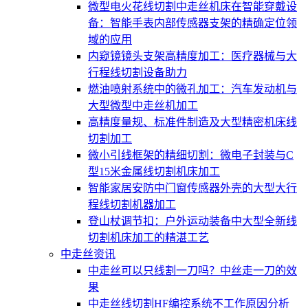
微型电火花线切割中走丝机床在智能穿戴设
备：智能手表内部传感器支架的精确定位领
域的应用
内窥镜镜头支架高精度加工：医疗器械与大
行程线切割设备助力
燃油喷射系统中的微孔加工：汽车发动机与
大型微型中走丝机加工
高精度量规、标准件制造及大型精密机床线
切割加工
微小引线框架的精细切割：微电子封装与C
型15米金属线切割机床加工
智能家居安防中门窗传感器外壳的大型大行
程线切割机器加工
登山杖调节扣：户外运动装备中大型全新线
切割机床加工的精湛工艺
中走丝资讯
中走丝可以只线割一刀吗？中丝走一刀的效
果
中走丝线切割HF编控系统不工作原因分析