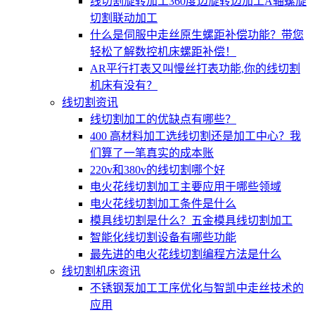
线切割旋转加工360度边旋转边加工A轴螺旋
切割联动加工
什么是伺服中走丝原生螺距补偿功能？带您
轻松了解数控机床螺距补偿！
AR平行打表又叫慢丝打表功能,你的线切割
机床有没有？
线切割资讯
线切割加工的优缺点有哪些？
400 高材料加工选线切割还是加工中心？我
们算了一笔真实的成本账
220v和380v的线切割哪个好
电火花线切割加工主要应用于哪些领域
电火花线切割加工条件是什么
模具线切割是什么？五金模具线切割加工
智能化线切割设备有哪些功能
最先进的电火花线切割编程方法是什么
线切割机床资讯
不锈钢泵加工工序优化与智凯中走丝技术的
应用