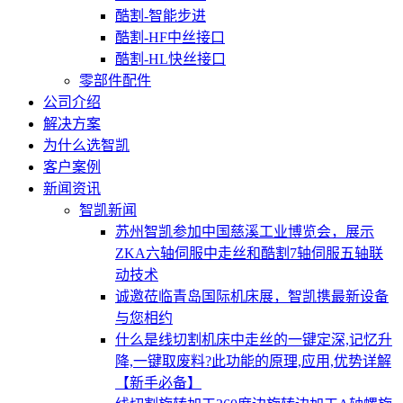
酷割-智能步进
酷割-HF中丝接口
酷割-HL快丝接口
零部件配件
公司介绍
解决方案
为什么选智凯
客户案例
新闻资讯
智凯新闻
苏州智凯参加中国慈溪工业博览会，展示
ZKA六轴伺服中走丝和酷割7轴伺服五轴联
动技术
诚邀莅临青岛国际机床展，智凯携最新设备
与您相约
什么是线切割机床中走丝的一键定深,记忆升
降,一键取废料?此功能的原理,应用,优势详解
【新手必备】