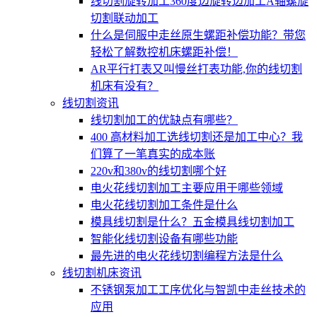
线切割旋转加工360度边旋转边加工A轴螺旋
切割联动加工
什么是伺服中走丝原生螺距补偿功能？带您
轻松了解数控机床螺距补偿！
AR平行打表又叫慢丝打表功能,你的线切割
机床有没有？
线切割资讯
线切割加工的优缺点有哪些？
400 高材料加工选线切割还是加工中心？我
们算了一笔真实的成本账
220v和380v的线切割哪个好
电火花线切割加工主要应用于哪些领域
电火花线切割加工条件是什么
模具线切割是什么？五金模具线切割加工
智能化线切割设备有哪些功能
最先进的电火花线切割编程方法是什么
线切割机床资讯
不锈钢泵加工工序优化与智凯中走丝技术的
应用