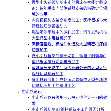
微型电火花线切割中走丝机床在智能穿戴设
备：智能手表内部传感器支架的精确定位领
域的应用
内窥镜镜头支架高精度加工：医疗器械与大
行程线切割设备助力
燃油喷射系统中的微孔加工：汽车发动机与
大型微型中走丝机加工
高精度量规、标准件制造及大型精密机床线
切割加工
微小引线框架的精细切割：微电子封装与C
型15米金属线切割机床加工
智能家居安防中门窗传感器外壳的大型大行
程线切割机器加工
登山杖调节扣：户外运动装备中大型全新线
切割机床加工的精湛工艺
中走丝资讯
中走丝可以只线割一刀吗？中丝走一刀的效
果
中走丝线切割HF编控系统不工作原因分析