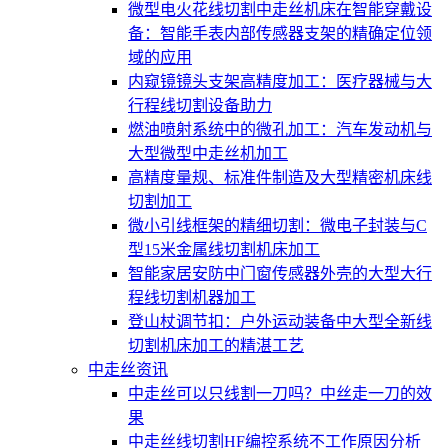
微型电火花线切割中走丝机床在智能穿戴设
备：智能手表内部传感器支架的精确定位领
域的应用
内窥镜镜头支架高精度加工：医疗器械与大
行程线切割设备助力
燃油喷射系统中的微孔加工：汽车发动机与
大型微型中走丝机加工
高精度量规、标准件制造及大型精密机床线
切割加工
微小引线框架的精细切割：微电子封装与C
型15米金属线切割机床加工
智能家居安防中门窗传感器外壳的大型大行
程线切割机器加工
登山杖调节扣：户外运动装备中大型全新线
切割机床加工的精湛工艺
中走丝资讯
中走丝可以只线割一刀吗？中丝走一刀的效
果
中走丝线切割HF编控系统不工作原因分析