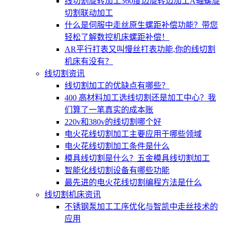
线切割旋转加工360度边旋转边加工A轴螺旋
切割联动加工
什么是伺服中走丝原生螺距补偿功能？带您
轻松了解数控机床螺距补偿！
AR平行打表又叫慢丝打表功能,你的线切割
机床有没有？
线切割资讯
线切割加工的优缺点有哪些？
400 高材料加工选线切割还是加工中心？我
们算了一笔真实的成本账
220v和380v的线切割哪个好
电火花线切割加工主要应用于哪些领域
电火花线切割加工条件是什么
模具线切割是什么？五金模具线切割加工
智能化线切割设备有哪些功能
最先进的电火花线切割编程方法是什么
线切割机床资讯
不锈钢泵加工工序优化与智凯中走丝技术的
应用