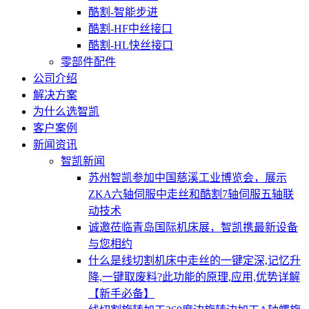
酷割-智能步进
酷割-HF中丝接口
酷割-HL快丝接口
零部件配件
公司介绍
解决方案
为什么选智凯
客户案例
新闻资讯
智凯新闻
苏州智凯参加中国慈溪工业博览会，展示
ZKA六轴伺服中走丝和酷割7轴伺服五轴联
动技术
诚邀莅临青岛国际机床展，智凯携最新设备
与您相约
什么是线切割机床中走丝的一键定深,记忆升
降,一键取废料?此功能的原理,应用,优势详解
【新手必备】